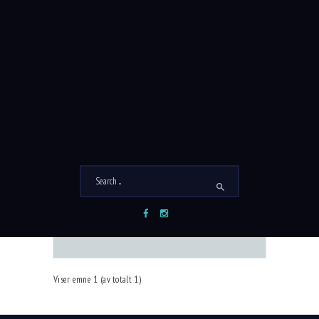
INSTALLATION
EMNE
DELTAKE
INNLEGG
SISTE
RE
INNLEGG
2
3
9 år, 11
Installation of internal
måneder
engineering networks
siden
Startet av:
admin
User 2
i:
Introducing a new residential complex
Viser emne 1 (av totalt 1)