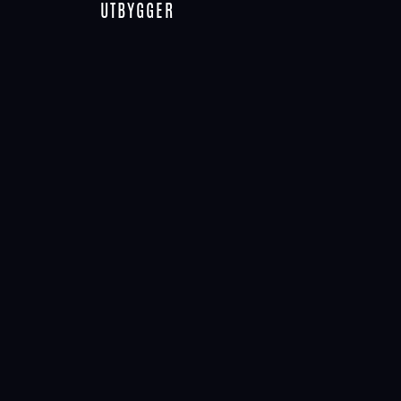
UTBYGGER
ADMIN
@ADMIN
Aktiv for 1 år, 5 måneder siden
Aktivitet
Profil
Forum
Emner startet
Svar opprettet
Engasjementer
Favoritter