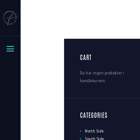
CART
Du har ingen produkter i
handlekurven.
CATEGORIES
North Side
South Side