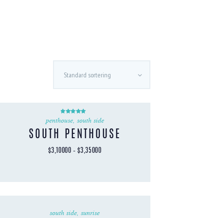
penthouse
,
south side
Vurdert
5.00
av 5
SOUTH PENTHOUSE
$
3,100
00
–
$
3,350
00
Dette
produktet
har
flere
varianter.
south side
,
sunrise