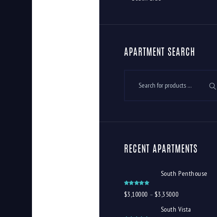
APARTMENT SEARCH
RECENT APARTMENTS
South Penthouse
Vurdert
$
3,100
00
–
$
3,350
00
5.00
av 5
South Vista