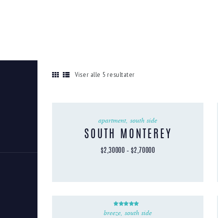
SOUTH SIDE
Viser alle 5 resultater
apartment
,
south side
SOUTH MONTEREY
$
2,300
00
–
$
2,700
00
Dette
produktet
har
flere
varianter.
breeze
,
south side
Vurdert
5.00