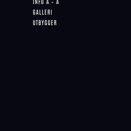
INFO A – Å
GALLERI
INNLEGGSNAVIGASJON
UTBYGGER
WEST
Next
post:
30/04/2016
YOU MAY ALSO LIKE