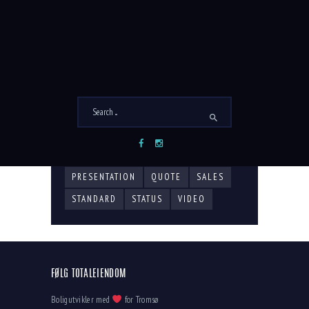
23/04/2018
East
20/04/2018
Apartment 3
20/04/2018
Apartment 2
20/04/2018
Apartment 1
TAGS
ASIDE
AUDIO
CHAT
GALLERY
IMAGE
LINK
NEW COMPLEX
POST
POST FORMATS
PRESENTATION
QUOTE
SALES
STANDARD
STATUS
VIDEO
FØLG TOTALEIENDOM
Boligutvikler med
for Tromsø